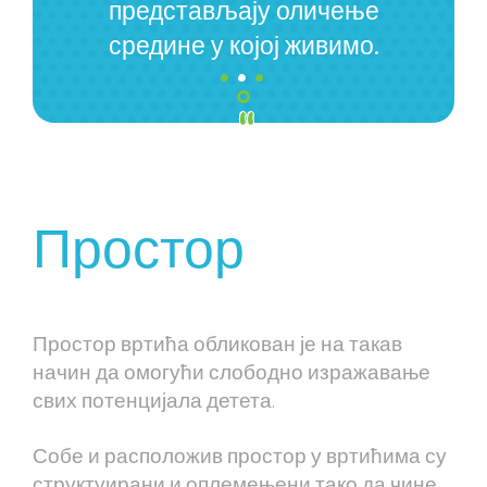
представљају оличење
.
.
.
средине у којој живимо.
Простор
Простор вртића обликован је на такав
начин да омогући слободно изражавање
свих потенцијала детета.
Собе и расположив простор у вртићима су
структуирани и оплемењени тако да чине