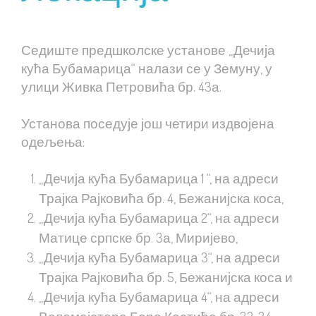
Седиште предшколске установе „Дечија
кућа Бубамарица“ налази се у Земуну, у
улици Живка Петровића бр. 43а.
Установа поседује још четири издвојена
одељења:
„Дечија кућа Бубамарица 1 “, на адреси
Трајка Рајковића бр. 4, Бежанијска коса,
„Дечија кућа Бубамарица 2“, на адреси
Матице српске бр. 3а, Миријево,
„Дечија кућа Бубамарица 3“, на адреси
Трајка Рајковића бр. 5, Бежанијска коса и
„Дечија кућа Бубамарица 4“, на адреси