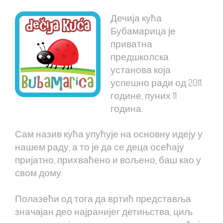
Дечија кућа
Бубамарица је
приватна
предшколска
установа која
успешно ради од 2011.
године, пуних 11
година.
Сам назив кућа упућује на основну идеју у
нашем раду, а то је да се деца осећају
пријатно, прихваћено и вољено, баш као у
свом дому.
Полазећи од тога да вртић представља
значајан део најранијег детињства, циљ