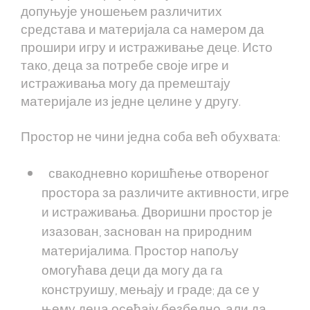
допуњује уношењем различитих
средстава и материјала са намером да
прошири игру и истраживање деце. Исто
тако, деца за потребе своје игре и
истраживања могу да премештају
материјале из једне целине у другу.
Простор не чини једна соба већ обухвата:
свакодневно коришћење отвореног
простора за различите активности, игре
и истраживања. Дворишни простор је
изазован, заснован на природним
материјалима. Простор напољу
омогућава деци да могу да га
конструишу, мењају и граде; да се у
њему деца осећају безбедно, али да