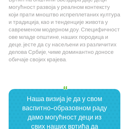
могућност развоја у реалном контексту
који прати мноштво испреплетаних култура
и традиција, као и тенденције живота у
савременом модерном доу. Специфичност
ове младе општине, наших породица и
деце, јесте да су насељени из различитих
делова Србије, чиме доминантно доносе
обичаје својих крајева.
Наша визија је да у свом
васпитно-образовном раду
дамо могућност деци из
свих наших вртића да