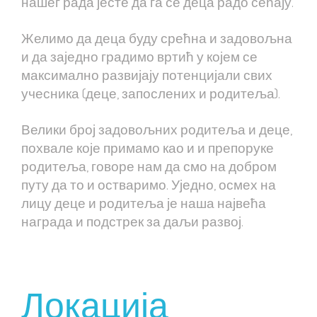
нашег рада јесте да га се деца радо сећају.
Желимо да деца буду срећна и задовољна
и да заједно градимо вртић у којем се
максимално развијају потенцијали свих
учесника (деце, запослених и родитеља).
Велики број задовољних родитеља и деце,
похвале које примамо као и и препоруке
родитеља, говоре нам да смо на добром
путу да то и остваримо. Уједно, осмех на
лицу деце и родитеља је наша највећа
награда и подстрек за даљи развој.
Локација