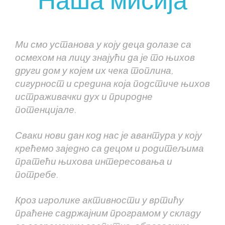
Ми смо установа у коју деца долазе са
осмехом на лицу знајући да је то њихов
други дом у којем их чека топлина,
сигурност и средина која подстиче њихов
истраживачки дух и природне
потенцијале.
Сваки нови дан код нас је авантура у коју
крећемо заједно са децом и родитељима
пратећи њихова интересовања и
потребе.
Кроз игролике активности у вртићу
праћене садржајним програмом у складу