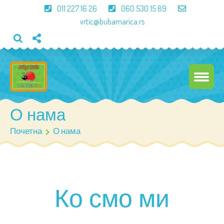
011 227 16 26
060 530 15 89
vrtic@bubamarica.rs
О нама
Почетна
О нама
Ко смо ми