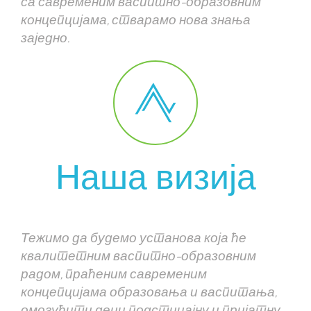
са савременим васпитно-образовним
концепцијама, стварамо нова знања
заједно.
Наша визија
Тежимо да будемо установа која ће
квалитетним васпитно-образовним
радом, праћеним савременим
концепцијама образовања и васпитања,
омогућити деци подстицајну и пријатну