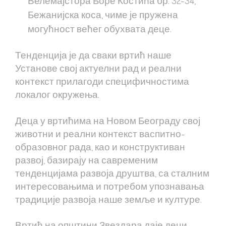
Велемајстора Боре Костића бр. 32-34,
Бежанијска коса, чиме је пружена
могућност већег обухвата деце.
Тенденција је да сваки вртић наше
Установе свој актуелни рад и реални
контекст прилагоди специфичностима
локалог окружења.
Деца у вртићима на Новом Београду свој
животни и реални контекст васпитно-
образовног рада, као и конструктиван
развој, базирају на савременим
тенденцијама развоја друштва, са сталним
интересовањима и потребом упознавања
традиције развоја наше земље и културе.
Вртић на општини Звездара даје деци