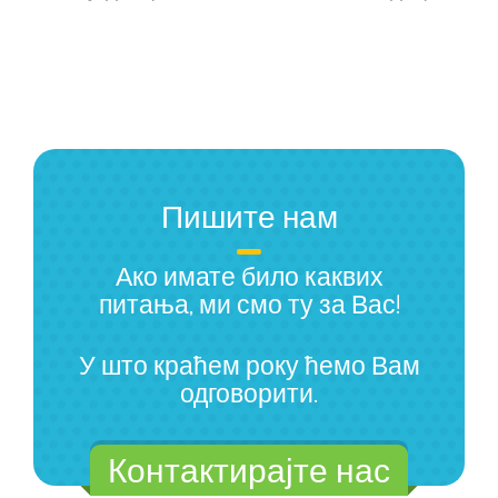
Пишите нам
Ако имате било каквих
питања, ми смо ту за Вас!
У што краћем року ћемо Вам
одговорити.
Контактирајте нас