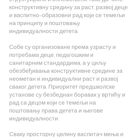
конструктивну средину за раст, развој деце
и васпитно–образовни рад који се темељи
на принципу и поштовању
индивидуалности детета.
Собе су организоване према узрасту и
потребама деце, педагошким и
санитарним стандардима, а у циљу
обезбеђивања конструктивне средине за
неометан и индивидуални раст и развој
сваког детета. Приоритет предшколске
установе су безбеднан боравак у вртићу и
рад са децом који се темељи на
поштовању права детета и његове
индивидуалности.
Сваку просторну целину васпитач мења и