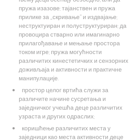
пружа изазове; тајанствен и пружа
прилике за „скривање” и издвајање;
неструктуиран и полуструктуриран; да
провоцира стварно или имагинарно
прилагођавање и мењање простора
током игре; пружа могућности
различитих кинестетичких и сензорних
доживљаја и активности и практичне
манипулације.
простор целог вртића служи за
различите начине сусретања и
заједничког учешћа деце различитих
узраста и других одраслих;
коришћење различитих места у
заједници као места активности деце